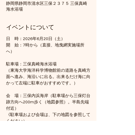
静岡県静岡市清水区三保２３７５ 三保真崎
海水浴場
イベントについて
日　時：2026年6月20日（土）
開　始：7時から（直接、地曳網実施場所
へ）　
駐車場：三保真崎海水浴場
（東海大学海洋科学博物館前の道路を真崎方
面へ進み、海沿いに出る。出来るだけ海に向
かって左端に駐車がおすすめです。）
会　場：三保内浜海岸（駐車場から三保灯台
跡方向へ200m歩く（地図参照）。半島先端
付近）
《駐車場および会場は、下の地図を参照して
ください）