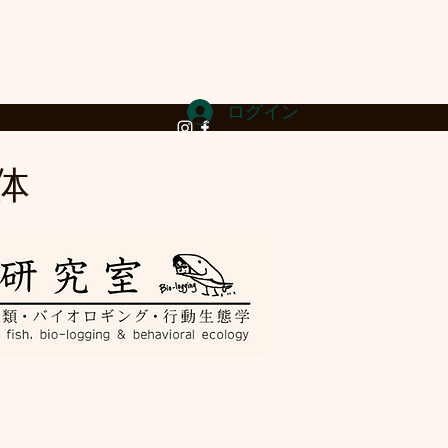
ログイン
​