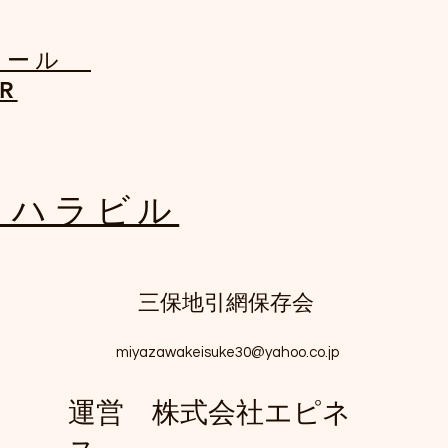
スクール
R
コハラビル​
三保地引網保存会
miyazawakeisuke30@yahoo.co.jp
​運営 株式会社エピネ