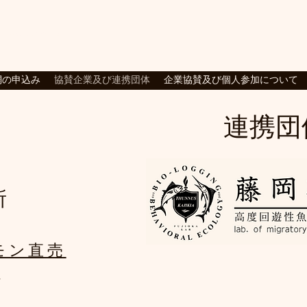
験、静岡市、清水区三保、漁業
網の申込み
協賛企業及び連携団体
企業協賛及び個人参加について
連携団体
所
ルモン直売
店