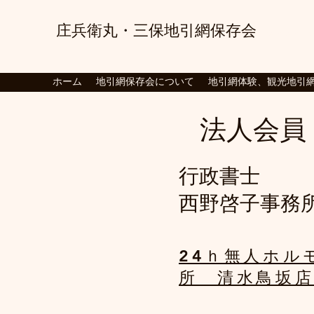
庄兵衛丸・三保地引
網
保存
会
観光地引網、地引網、自然体
ホーム
地引網保存会について
地引網体験、観光地引
​法人会員
​行政書士
西野啓子事務
​24ｈ無人ホ
所 清水鳥坂