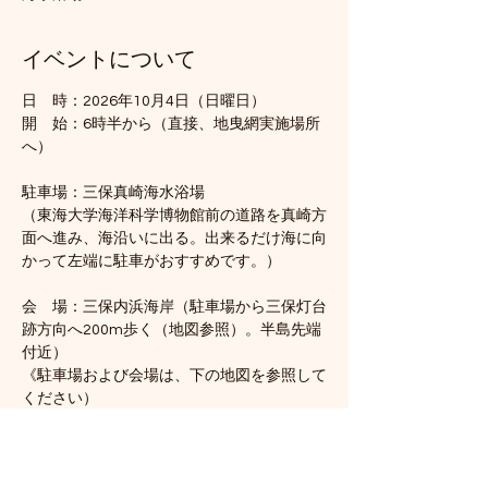
イベントについて
日　時：2026年10月4日（日曜日）
開　始：6時半から（直接、地曳網実施場所
へ）　
駐車場：三保真崎海水浴場
（東海大学海洋科学博物館前の道路を真崎方
面へ進み、海沿いに出る。出来るだけ海に向
かって左端に駐車がおすすめです。）
会　場：三保内浜海岸（駐車場から三保灯台
跡方向へ200m歩く（地図参照）。半島先端
付近）
《駐車場および会場は、下の地図を参照して
ください）
さらに表示