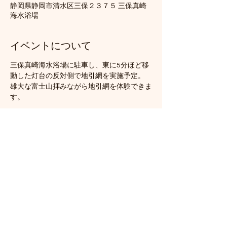
静岡県静岡市清水区三保２３７５ 三保真崎
海水浴場
イベントについて
三保真崎海水浴場に駐車し、東に5分ほど移
動した灯台の反対側で地引網を実施予定。
雄大な富士山拝みながら地引網を体験できま
す。
このイベントをシェア
三保地引網保存会