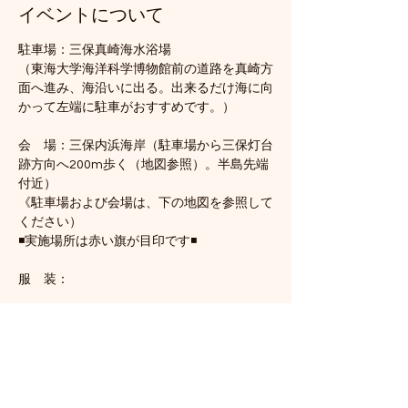
イベントについて
駐車場：三保真崎海水浴場
（東海大学海洋科学博物館前の道路を真崎方
面へ進み、海沿いに出る。出来るだけ海に向
かって左端に駐車がおすすめです。）
会　場：三保内浜海岸（駐車場から三保灯台
跡方向へ200m歩く（地図参照）。半島先端
付近）
《駐車場および会場は、下の地図を参照して
ください）
◾️実施場所は赤い旗が目印です◾️
服　装：
さらに表示