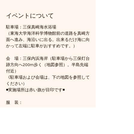
イベントについて
駐車場：三保真崎海水浴場
（東海大学海洋科学博物館前の道路を真崎方
面へ進み、海沿いに出る。出来るだけ海に向
かって左端に駐車がおすすめです。）
会　場：三保内浜海岸（駐車場から三保灯台
跡方向へ200m歩く（地図参照）。半島先端
付近）
《駐車場および会場は、下の地図を参照して
ください）
◾️実施場所は赤い旗が目印です◾️
服　装：
さらに表示