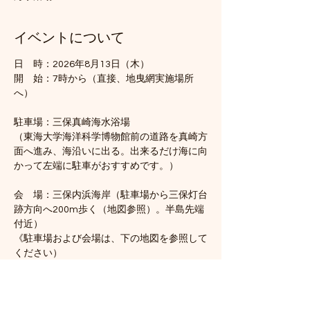
イベントについて
日　時：2026年8月13日（木）
開　始：7時から（直接、地曳網実施場所
へ）　
駐車場：三保真崎海水浴場
（東海大学海洋科学博物館前の道路を真崎方
面へ進み、海沿いに出る。出来るだけ海に向
かって左端に駐車がおすすめです。）
会　場：三保内浜海岸（駐車場から三保灯台
跡方向へ200m歩く（地図参照）。半島先端
付近）
《駐車場および会場は、下の地図を参照して
ください）
さらに表示