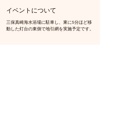
イベントについて
三保真崎海水浴場に駐車し、東に5分ほど移
動した灯台の東側で地引網を実施予定です。
このイベントをシェア
三保地引網保存会
miyazawakeisuke30@yahoo.co.jp
​運営 株式会社エピネス