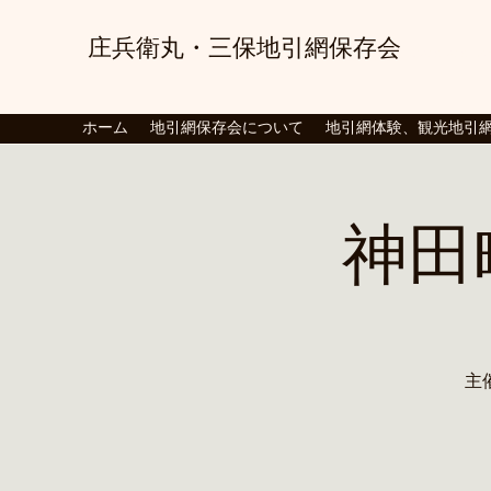
庄兵衛丸・三保地引
網
保存
会
観光地引網、地引網、自然体
ホーム
地引網保存会について
地引網体験、観光地引
神田
主