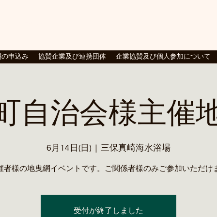
験、静岡市、清水区三保、漁業
網の申込み
協賛企業及び連携団体
企業協賛及び個人参加について
町自治会様主催
6月14日(日)
  |  
三保真崎海水浴場
催者様の地曳網イベントです。ご関係者様のみご参加いただけ
受付が終了しました