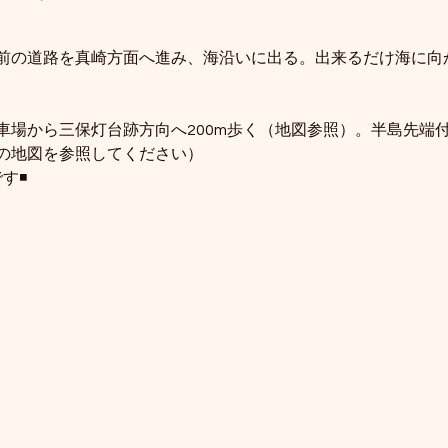
前の道路を真崎方面へ進み、海沿いに出る。出来るだけ海に向
車場から三保灯台跡方向へ200m歩く（地図参照）。半島先端
の地図を参照してください）
す◾️