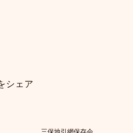
をシェア
三保地引網保存会