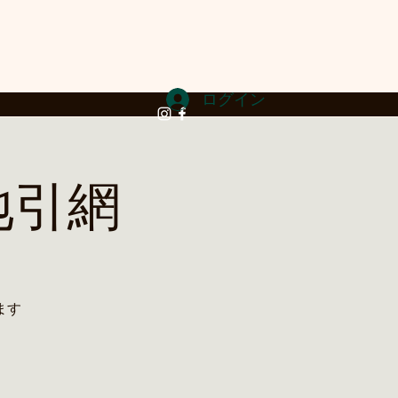
ログイン
地引網
ます