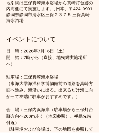
地引網は三保真崎海水浴場から真崎灯台跡の
内海側にて実施します。, 日本、〒424-0901
静岡県静岡市清水区三保２３７５ 三保真崎
海水浴場
イベントについて
日　時：2026年7月18日（土）
開　始：7時から（直接、地曳網実施場所
へ）　
駐車場：三保真崎海水浴場
（東海大学海洋科学博物館前の道路を真崎方
面へ進み、海沿いに出る。出来るだけ海に向
かって左端に駐車がおすすめです。）
会　場：三保内浜海岸（駐車場から三保灯台
跡方向へ200m歩く（地図参照）。半島先端
付近）
《駐車場および会場は、下の地図を参照して
ください）