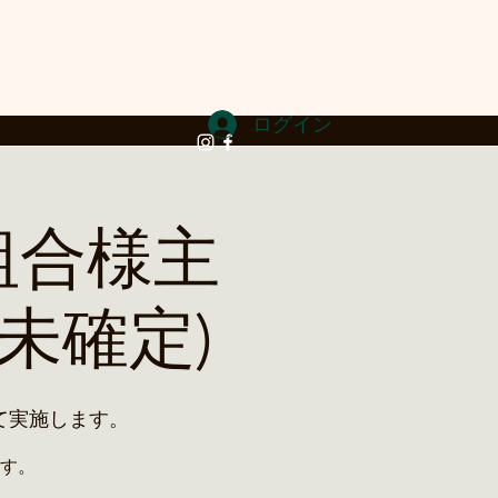
ログイン
組合様主
未確定)
て実施します。
す。