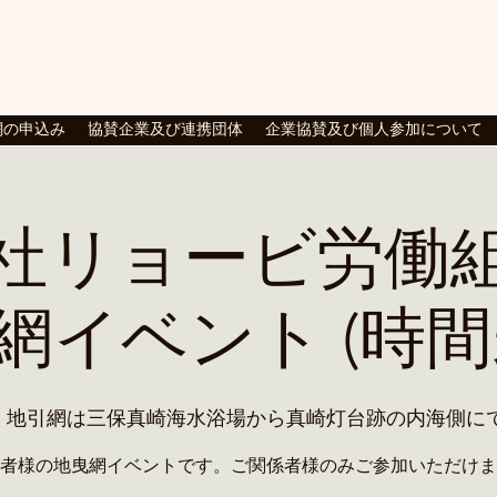
験、静岡市、清水区三保、漁業
網の申込み
協賛企業及び連携団体
企業協賛及び個人参加について
社リョービ労働
網イベント (時間
  
地引網は三保真崎海水浴場から真崎灯台跡の内海側に
者様の地曳網イベントです。ご関係者様のみご参加いただけま