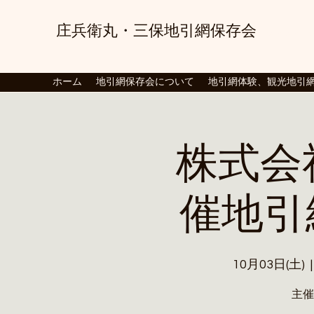
庄兵衛丸・三保地引
網
保存
会
観光地引網、地引網、自然体
ホーム
地引網保存会について
地引網体験、観光地引
株式会
催地引
10月03日(土)
  |
主催