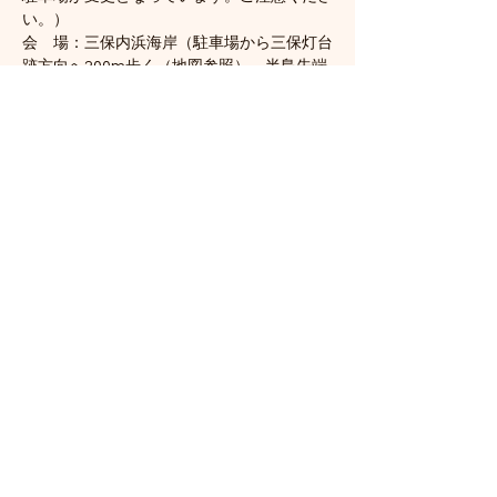
い。）
会　場：三保内浜海岸（駐車場から三保灯台
跡方向へ200m歩く（地図参照）。半島先端
付近）
《駐車場および会場は、下の地図を参照して
ください）
さらに表示
このイベントをシェア
三保地引網保存会