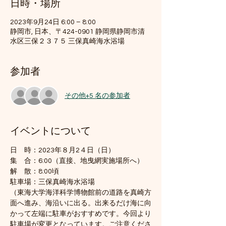
日時・場所
2023年9月24日 6:00 – 8:00
静岡市, 日本、〒424-0901 静岡県静岡市清
水区三保２３７５ 三保真崎海水浴場
参加者
その他+5 名の参加者
イベントについて
日　時：2023年８月2４日（日）
集　合：6:00（直接、地曳網実施場所へ）　
解　散：8:00頃
駐車場：三保真崎海水浴場
（東海大学海洋科学博物館前の道路を真崎方
面へ進み、海沿いに出る。出来るだけ海に向
かって左端に駐車がおすすめです。今回より
駐車場が変更となっています。ご注意くださ