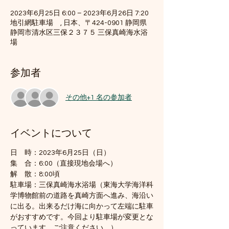
2023年6月25日 6:00 – 2023年6月26日 7:20
地引網駐車場 , 日本、〒424-0901 静岡県
静岡市清水区三保２３７５ 三保真崎海水浴
場
参加者
その他+1 名の参加者
イベントについて
日　時：2023年6月25日（日）
集　合：6:00（直接現地会場へ）
解　散：8:00頃
駐車場：三保真崎海水浴場（東海大学海洋科
学博物館前の道路を真崎方面へ進み、海沿い
に出る。出来るだけ海に向かって左端に駐車
がおすすめです。今回より駐車場が変更とな
っています。ご注意ください。）