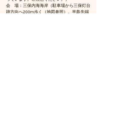
会　場：三保内海海岸（駐車場から三保灯台
跡方向へ200m歩く（地図参照）。半島先端
付近）
《駐車場および会場は、下の地図を参照して
ください）
さらに表示
このイベントをシェア
三保地引網保存会
miyazawakeisuke30@yahoo.co.jp