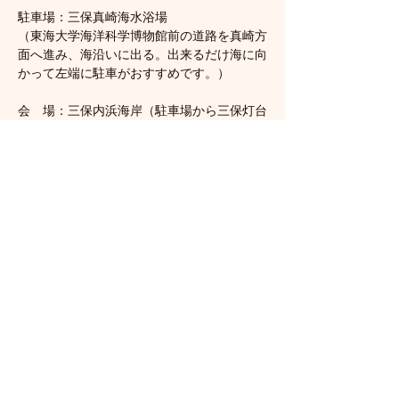
駐車場：三保真崎海水浴場
（東海大学海洋科学博物館前の道路を真崎方
面へ進み、海沿いに出る。出来るだけ海に向
かって左端に駐車がおすすめです。）
会　場：三保内浜海岸（駐車場から三保灯台
跡方向へ200m歩く（地図参照）。半島先端
付近）
《駐車場および会場は、下の地図を参照して
ください）
さらに表示
このイベントをシェア