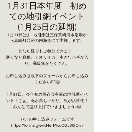
1月31日本年度 初め
ての地引網イベント
(1月25日の延期)
1月31日(土)
  |  
地引網は三保真崎海水浴場か
ら真崎灯台跡の内海側にて実施します。
どなた様でもご参加できます！
寒くなり真鯛、アオリイカ、本カワハギが入
り、高級魚がたくさん。
お申し込みは以下のフォームからお申し込み
ください🙇‍♂️😊
1月31日、今年初の保存会主催の地引網イベ
ント！さぁ、海水温も下がり、魚が活性化！
みんなで盛り上げていきましょう♪😆
1/31の申し込みフォームです
https://forms.gle/KNerMKuCGJ38fQiv7