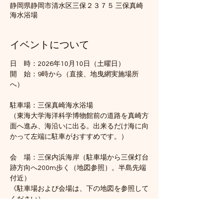
静岡県静岡市清水区三保２３７５ 三保真崎
海水浴場
イベントについて
日　時：2026年10月10日（土曜日）
開　始：9時から（直接、地曳網実施場所
へ）　
駐車場：三保真崎海水浴場
（東海大学海洋科学博物館前の道路を真崎方
面へ進み、海沿いに出る。出来るだけ海に向
かって左端に駐車がおすすめです。）
会　場：三保内浜海岸（駐車場から三保灯台
跡方向へ200m歩く（地図参照）。半島先端
付近）
《駐車場および会場は、下の地図を参照して
ください）