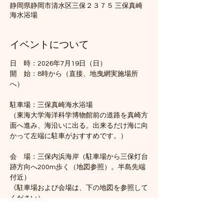
静岡県静岡市清水区三保２３７５ 三保真崎
海水浴場
イベントについて
日　時：2026年7月19日（日）
開　始：8時から（直接、地曳網実施場所
へ）　
駐車場：三保真崎海水浴場
（東海大学海洋科学博物館前の道路を真崎方
面へ進み、海沿いに出る。出来るだけ海に向
かって左端に駐車がおすすめです。）
会　場：三保内浜海岸（駐車場から三保灯台
跡方向へ200m歩く（地図参照）。半島先端
付近）
《駐車場および会場は、下の地図を参照して
ください）