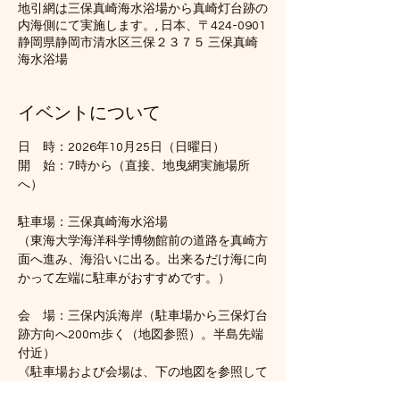
地引網は三保真崎海水浴場から真崎灯台跡の
内海側にて実施します。, 日本、〒424-0901
静岡県静岡市清水区三保２３７５ 三保真崎
海水浴場
イベントについて
日　時：2026年10月25日（日曜日）
開　始：7時から（直接、地曳網実施場所
へ）　
駐車場：三保真崎海水浴場
（東海大学海洋科学博物館前の道路を真崎方
面へ進み、海沿いに出る。出来るだけ海に向
かって左端に駐車がおすすめです。）
会　場：三保内浜海岸（駐車場から三保灯台
跡方向へ200m歩く（地図参照）。半島先端
付近）
《駐車場および会場は、下の地図を参照して
ください）