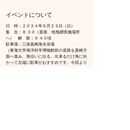
イベントについて
日　時：２０２４年６月２３日（日）
集　合：８:３０（直接、地曳網実施場所
へ）　解　散：９:４０頃
駐車場：三保真崎海水浴場
（東海大学海洋科学博物館前の道路を真崎方
面へ進み、海沿いに出る。出来るだけ海に向
かって左端に駐車がおすすめです。今回より
駐車場が変更となっています。ご注意くださ
い。）
会　場：三保内浜海岸（駐車場から三保灯台
跡方向へ200m歩く（地図参照）。半島先端
付近）
《駐車場および会場は、下の地図を参照して
ください）
さらに表示