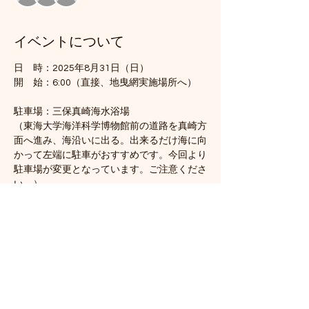
イベントについて
日　時：2025年8月31日（日）
開　始：6:00（直接、地曳網実施場所へ）　
駐車場：三保真崎海水浴場
（東海大学海洋科学博物館前の道路を真崎方
面へ進み、海沿いに出る。出来るだけ海に向
かって左端に駐車がおすすめです。今回より
駐車場が変更となっています。ご注意くださ
い。）
会　場：三保内浜海岸（駐車場から三保灯台
跡方向へ200m歩く（地図参照）。半島先端
付近）
《駐車場および会場は、下の地図を参照して
ください）
さらに表示